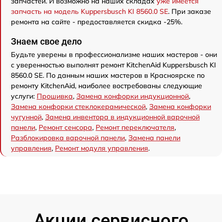
запчастей. И возможно на наших складах
уже имеется
запчасть на модель Kuppersbusch KI 8560.0 SE
. При заказе
ремонта на сайте - предоставляется скидка -25%.
Знаем свое дело
Будьте уверены в профессионализме наших мастеров - они
с уверенностью выполнят ремонт KitchenAid Kuppersbusch KI
8560.0 SE. По данным наших мастеров в Красноярске по
ремонту KitchenAid, наиболее востребованы следующие
услуги:
Прошивка
,
Замена конфорки индукционной
,
Замена конфорки стеклокерамической
,
Замена конфорки
чугунной
,
Замена инвентора в индукционной варочной
панели
,
Ремонт сенсора
,
Ремонт переключателя
,
Разблокировка варочной панели
,
Замена панели
управления
,
Ремонт модуля управления
.
Акции сервисного