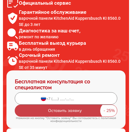
Официальный сервис
Гарантийное обслуживание
варочной панели KitchenAid Kuppersbusch KI 8560.0
SE до 3 лет
Диагностика за наш счет,
ремонт по желанию
Бесплатный выезд курьера
в день обращения
Срочный ремонт
варочной панели KitchenAid Kuppersbusch KI 8560.0
SE от 35 минут
Бесплатная консультация со
специалистом
Оставить заявку
Нажимая на кнопку "Оставить заявку" Вы соглашаетесь c
политикой
конфиденциальности