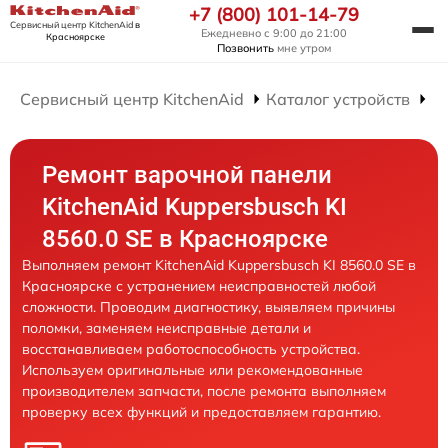
+7 (800) 101-14-79
Сервисный центр KitchenAid
в
Ежедневно с 9:00 до 21:00
Красноярске
Позвонить
мне утром
Сервисный центр KitchenAid
Каталог устройств
Р
Ремонт варочной панели
KitchenAid Kuppersbusch KI
8560.0 SE в Красноярске
Выполняем ремонт KitchenAid Kuppersbusch KI 8560.0 SE в
Красноярске с устранением неисправностей любой
сложности. Проводим диагностику, выявляем причины
поломки, заменяем неисправные детали и
восстанавливаем работоспособность устройства.
Используем оригинальные или рекомендованные
производителем запчасти, после ремонта выполняем
проверку всех функций и предоставляем гарантию.