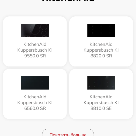
KitchenAid
KitchenAid
Kuppersbusch KI
Kuppersbusch KI
9550.0 SR
8820.0 SR
KitchenAid
KitchenAid
Kuppersbusch KI
Kuppersbusch KI
6560.0 SR
8810.0 SE
Показать больше