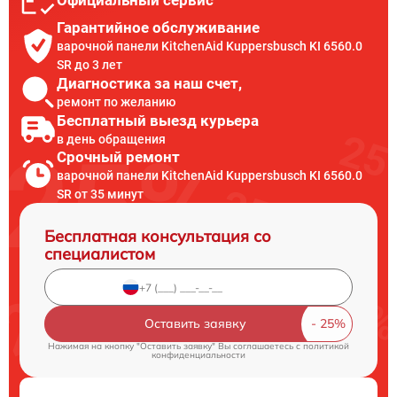
Официальный сервис
Гарантийное обслуживание
варочной панели KitchenAid Kuppersbusch KI 6560.0
SR до 3 лет
Диагностика за наш счет,
ремонт по желанию
Бесплатный выезд курьера
в день обращения
Срочный ремонт
варочной панели KitchenAid Kuppersbusch KI 6560.0
SR от 35 минут
Бесплатная консультация со
специалистом
Оставить заявку
Нажимая на кнопку "Оставить заявку" Вы соглашаетесь c
политикой
конфиденциальности