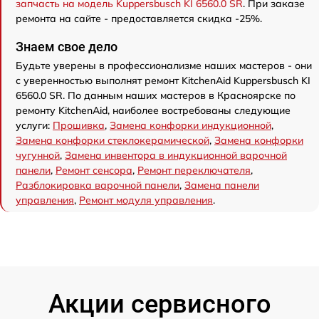
запчасть на модель Kuppersbusch KI 6560.0 SR
. При заказе
ремонта на сайте - предоставляется скидка -25%.
Знаем свое дело
Будьте уверены в профессионализме наших мастеров - они
с уверенностью выполнят ремонт KitchenAid Kuppersbusch KI
6560.0 SR. По данным наших мастеров в Красноярске по
ремонту KitchenAid, наиболее востребованы следующие
услуги:
Прошивка
,
Замена конфорки индукционной
,
Замена конфорки стеклокерамической
,
Замена конфорки
чугунной
,
Замена инвентора в индукционной варочной
панели
,
Ремонт сенсора
,
Ремонт переключателя
,
Разблокировка варочной панели
,
Замена панели
управления
,
Ремонт модуля управления
.
Акции сервисного