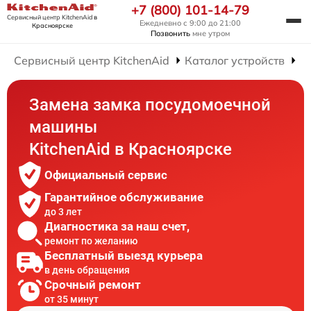
+7 (800) 101-14-79
Сервисный центр KitchenAid
в
Ежедневно с 9:00 до 21:00
Красноярске
Позвонить
мне утром
Сервисный центр KitchenAid
Каталог устройств
Р
Замена замка посудомоечной
машины
KitchenAid в Красноярске
Официальный сервис
Гарантийное обслуживание
до 3 лет
Диагностика за наш счет,
ремонт по желанию
Бесплатный выезд курьера
в день обращения
Срочный ремонт
от 35 минут